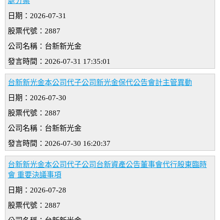
處分案
日期：2026-07-31
股票代號：2887
公司名稱：台新新光金
發言時間：2026-07-31 17:35:01
台新新光金本公司代子公司新光金保代公告會計主管異動
日期：2026-07-30
股票代號：2887
公司名稱：台新新光金
發言時間：2026-07-30 16:20:37
台新新光金本公司代子公司台新資產公告董事會代行股東臨時
會 重要決議事項
日期：2026-07-28
股票代號：2887