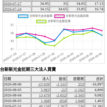
2026-07-27
34.95
35
34.05
17.13
2026-07-24
34.15
34.65
33.85
16.74
台新新光金近期三大法人買賣
日期
法人
投信
自營商
合計
2026-08-06
-15,939
-1,311
253
-16,997
2026-08-05
5,983
-21
-1,162
4,800
2026-08-04
13,479
-2,052
-2,345
9,082
2026-08-03
1,368
-954
1,048
1,463
2026-07-31
48,158
2,287
736
51,181