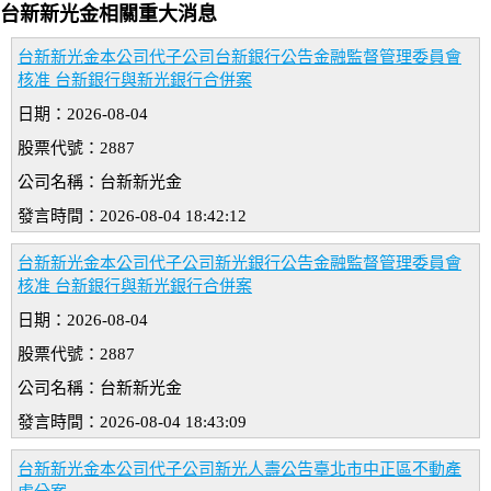
台新新光金相關重大消息
台新新光金本公司代子公司台新銀行公告金融監督管理委員會
核准 台新銀行與新光銀行合併案
日期：2026-08-04
股票代號：2887
公司名稱：台新新光金
發言時間：2026-08-04 18:42:12
台新新光金本公司代子公司新光銀行公告金融監督管理委員會
核准 台新銀行與新光銀行合併案
日期：2026-08-04
股票代號：2887
公司名稱：台新新光金
發言時間：2026-08-04 18:43:09
台新新光金本公司代子公司新光人壽公告臺北市中正區不動產