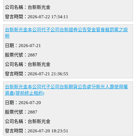
公司名稱：台新新光金
發言時間：2026-07-22 17:34:11
台新新光金本公司代子公司台新證券公告受金管會裁罰案之說
明
日期：2026-07-21
股票代號：2887
公司名稱：台新新光金
發言時間：2026-07-21 21:36:55
台新新光金本公司代子公司台新期貨公告處分新光人壽使用權
資產(提前終止租約)
日期：2026-07-20
股票代號：2887
公司名稱：台新新光金
發言時間：2026-07-20 18:23:51