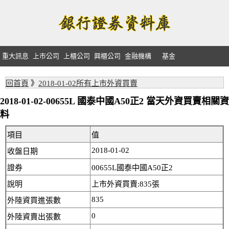
重大訊息
上市公司
上櫃公司
興櫃公司
金融機構
基金
回首頁
》
2018-01-02所有上市外資買賣
2018-01-02-00655L 國泰中國A50正2 當天外資買賣相關資
料
項目
值
2018-01-02
收盤日期
證券
00655L國泰中國A50正2
說明
上市外資買賣:835張
835
外陸資買進張數
0
外陸資賣出張數