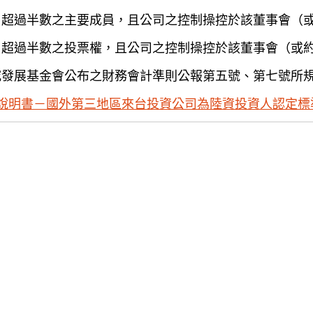
）超過半數之主要成員，且公司之控制操控於該董事會（
）超過半數之投票權，且公司之控制操控於該董事會（或
究發展基金會公布之財務會計準則公報第五號、第七號所
說明書－國外第三地區來台投資公司為陸資投資人認定標