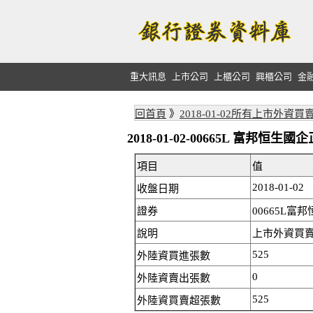
重大訊息
上市公司
上櫃公司
興櫃公司
金
回首頁
》
2018-01-02所有上市外資買
2018-01-02-00665L 富邦
項目
值
2018-01-02
收盤日期
證券
00665L富
說明
上市外資買賣:
525
外陸資買進張數
0
外陸資賣出張數
525
外陸資買賣超張數