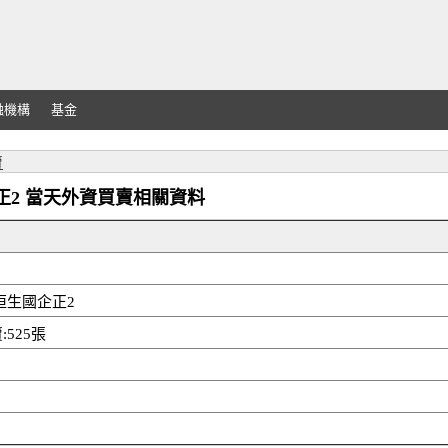
融機構
基金
賣
恒生國企正2 當天外資買賣相關資料
邦恒生國企正2
525張