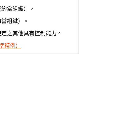
或約當組織）。
約當組織）。
規定之其他具有控制能力。
準釋例）