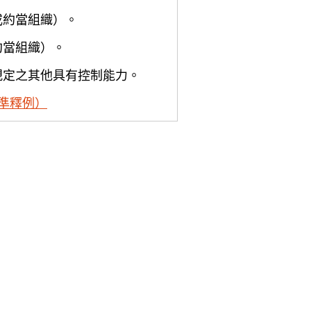
或約當組織）。
約當組織）。
規定之其他具有控制能力。
準釋例）