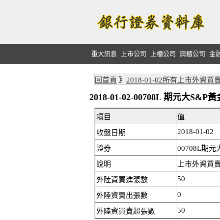
重大訊息
上市公司
上櫃公司
興櫃公司
金
回首頁
》
2018-01-02所有上市外資買
2018-01-02-00708L 期元大
項目
值
2018-01-02
收盤日期
證券
00708L期
說明
上市外資買賣
50
外陸資買進張數
0
外陸資賣出張數
50
外陸資買賣超張數