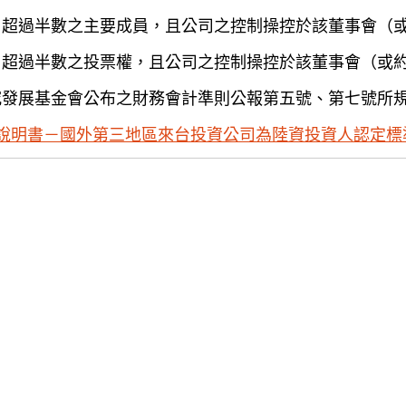
）超過半數之主要成員，且公司之控制操控於該董事會（
）超過半數之投票權，且公司之控制操控於該董事會（或
究發展基金會公布之財務會計準則公報第五號、第七號所
說明書－國外第三地區來台投資公司為陸資投資人認定標