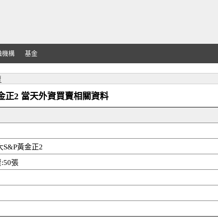
融機構
基金
賣
S&P黃金正2 當天外資買賣相關資料
元大S&P黃金正2
:50張