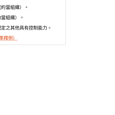
或約當組織）。
約當組織）。
規定之其他具有控制能力。
準釋例）