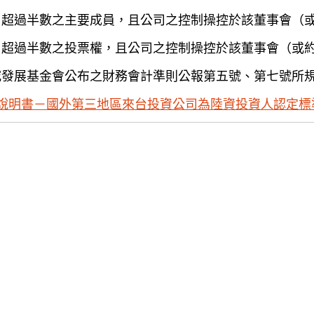
）超過半數之主要成員，且公司之控制操控於該董事會（
）超過半數之投票權，且公司之控制操控於該董事會（或
究發展基金會公布之財務會計準則公報第五號、第七號所
說明書－國外第三地區來台投資公司為陸資投資人認定標