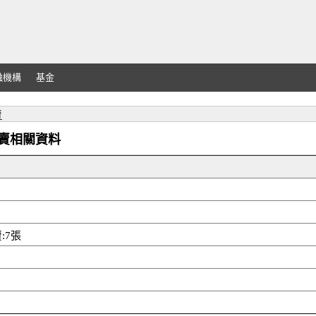
融機構
基金
賣
外資買賣相關資料
:7張