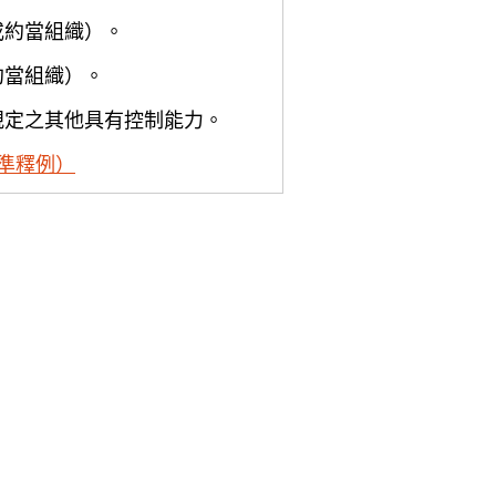
或約當組織）。
約當組織）。
規定之其他具有控制能力。
準釋例）