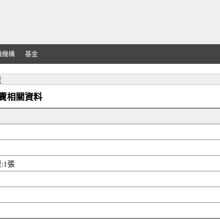
融機構
基金
賣
外資買賣相關資料
:1張