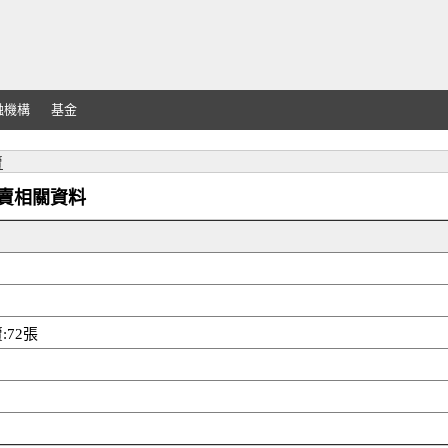
融機構
基金
賣
外資買賣相關資料
:72張