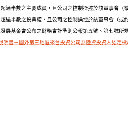
）超過半數之主要成員，且公司之控制操控於該董事會（
）超過半數之投票權，且公司之控制操控於該董事會（或
究發展基金會公布之財務會計準則公報第五號、第七號所
說明書－國外第三地區來台投資公司為陸資投資人認定標