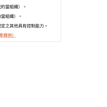
或約當組織）。
約當組織）。
規定之其他具有控制能力。
準釋例）