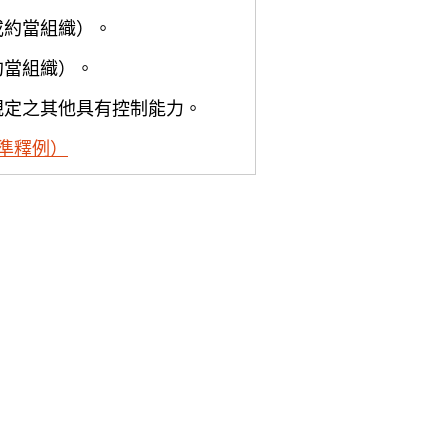
或約當組織）。
約當組織）。
規定之其他具有控制能力。
準釋例）