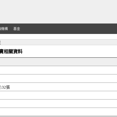
融機構
基金
賣
外資買賣相關資料
:32張