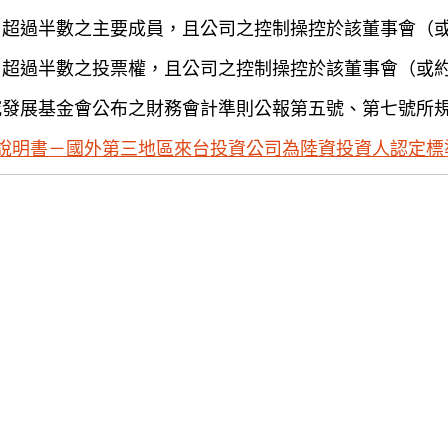
）超過半數之主要成員，且公司之控制操控於該董事會（
）超過半數之投票權，且公司之控制操控於該董事會（或
究發展基金會公布之財務會計準則公報第五號、第七號所
說明書－國外第三地區來台投資公司為陸資投資人認定標