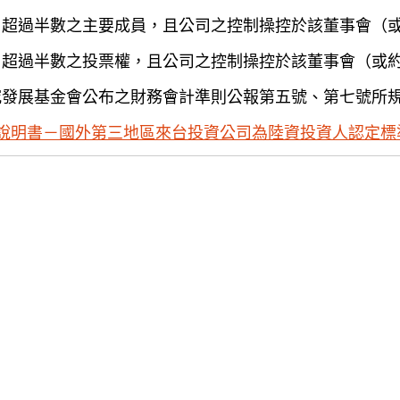
）超過半數之主要成員，且公司之控制操控於該董事會（
）超過半數之投票權，且公司之控制操控於該董事會（或
究發展基金會公布之財務會計準則公報第五號、第七號所
說明書－國外第三地區來台投資公司為陸資投資人認定標