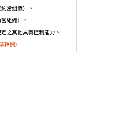
或約當組織）。
約當組織）。
規定之其他具有控制能力。
準釋例）