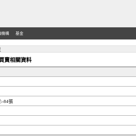
融機構
基金
賣
天外資買賣相關資料
-84張