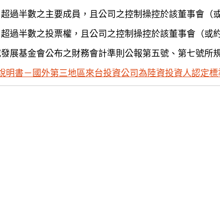
）超過半數之主要成員，且公司之控制操控於該董事會（
）超過半數之投票權，且公司之控制操控於該董事會（或
究發展基金會公布之財務會計準則公報第五號、第七號所
說明書－國外第三地區來台投資公司為陸資投資人認定標