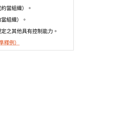
或約當組織）。
約當組織）。
規定之其他具有控制能力。
準釋例）