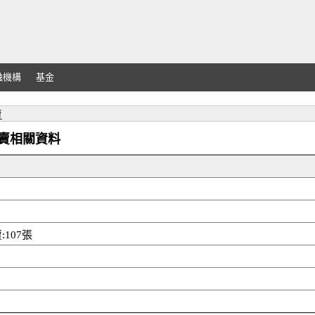
融機構
基金
賣
外資買賣相關資料
107張