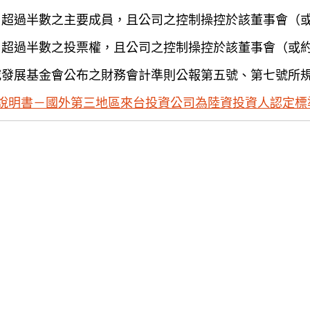
）超過半數之主要成員，且公司之控制操控於該董事會（
）超過半數之投票權，且公司之控制操控於該董事會（或
究發展基金會公布之財務會計準則公報第五號、第七號所
說明書－國外第三地區來台投資公司為陸資投資人認定標