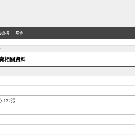
融機構
基金
賣
外資買賣相關資料
-122張