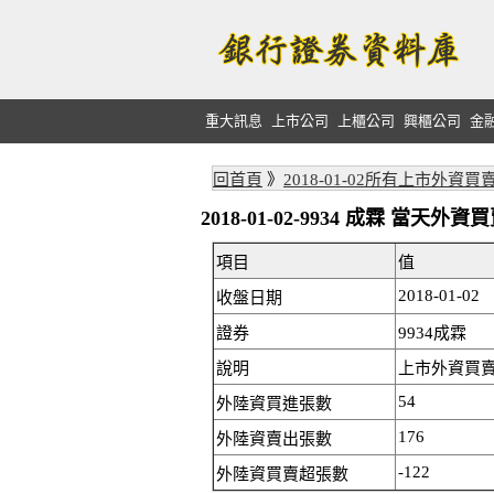
重大訊息
上市公司
上櫃公司
興櫃公司
金
回首頁
》
2018-01-02所有上市外資買
2018-01-02-9934 成霖 當天
項目
值
2018-01-02
收盤日期
證券
9934成霖
說明
上市外資買賣:
54
外陸資買進張數
176
外陸資賣出張數
-122
外陸資買賣超張數