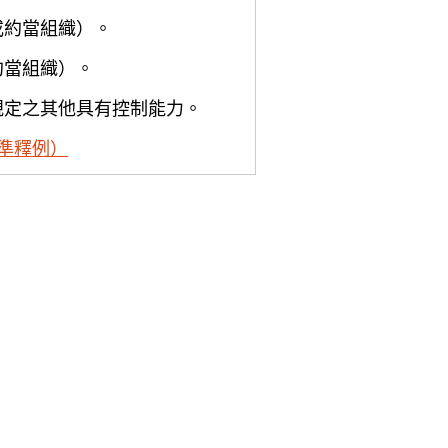
或約當組織）。
約當組織）。
規定之其他具有控制能力。
準釋例）