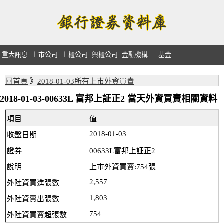
重大訊息
上市公司
上櫃公司
興櫃公司
金融機構
基金
回首頁
》
2018-01-03所有上市外資買賣
2018-01-03-00633L 富邦上証正2 當天外資買賣相關資料
項目
值
2018-01-03
收盤日期
證券
00633L富邦上証正2
說明
上市外資買賣:754張
2,557
外陸資買進張數
1,803
外陸資賣出張數
754
外陸資買賣超張數