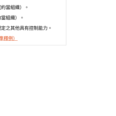
或約當組織）。
約當組織）。
規定之其他具有控制能力。
準釋例）