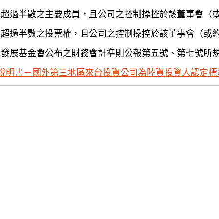
）超過半數之主要成員，且公司之控制操控於該董事會（
）超過半數之投票權，且公司之控制操控於該董事會（或
究發展基金會公布之財務會計準則公報第五號、第七號所
說明書－國外第三地區來台投資公司為陸資投資人認定標