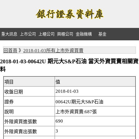
重大訊息
上市公司
上櫃公司
興櫃公司
金融機構
基金
回首頁
》
2018-01-03所有上市外資買賣
2018-01-03-00642U 期元大S&P石油 當天外資買賣相關資
料
項目
值
2018-01-03
收盤日期
證券
00642U期元大S&P石油
說明
上市外資買賣:687張
690
外陸資買進張數
3
外陸資賣出張數