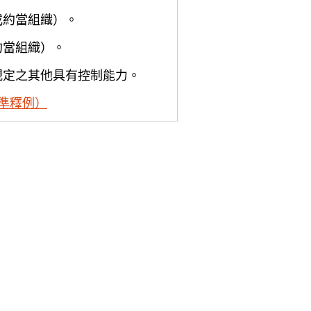
或約當組織）。
約當組織）。
規定之其他具有控制能力。
準釋例）