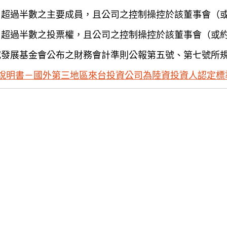
）超過半數之主要成員，且公司之控制操控於該董事會（
）超過半數之投票權，且公司之控制操控於該董事會（或
究發展基金會公布之財務會計準則公報第五號、第七號所
說明書－國外第三地區來台投資公司為陸資投資人認定標