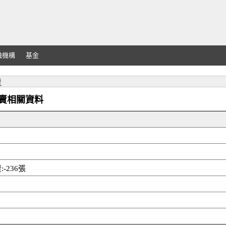
融機構
基金
賣
外資買賣相關資料
-236張