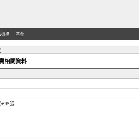
融機構
基金
賣
外資買賣相關資料
695張