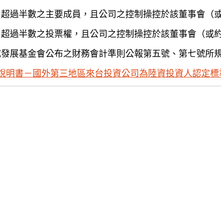
）超過半數之主要成員，且公司之控制操控於該董事會（
）超過半數之投票權，且公司之控制操控於該董事會（或
究發展基金會公布之財務會計準則公報第五號、第七號所
說明書－國外第三地區來台投資公司為陸資投資人認定標