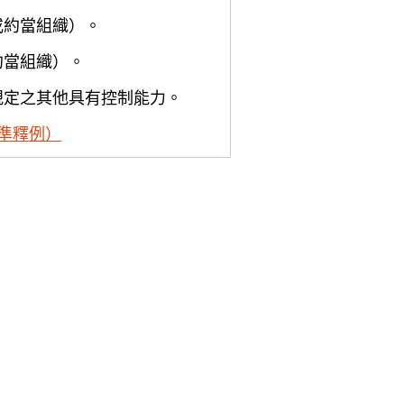
或約當組織）。
約當組織）。
規定之其他具有控制能力。
準釋例）