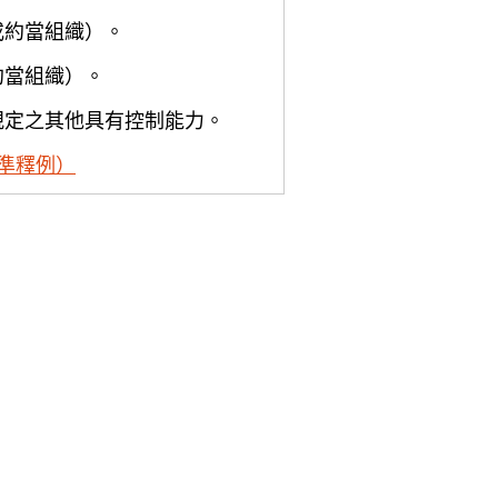
或約當組織）。
約當組織）。
規定之其他具有控制能力。
準釋例）