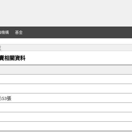
融機構
基金
賣
外資買賣相關資料
:53張