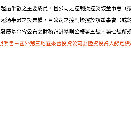
）超過半數之主要成員，且公司之控制操控於該董事會（
）超過半數之投票權，且公司之控制操控於該董事會（或
究發展基金會公布之財務會計準則公報第五號、第七號所
說明書－國外第三地區來台投資公司為陸資投資人認定標