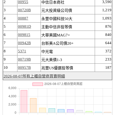
2
00955
3,590
中信日本商社
3
00720B
1,219
元大投資級公司債
4
00887
1,093
永豐中國科技50大
5
00981D
876
主動中信非投等債
6
009815
840
大華美國MAG7+
7
00942B
644
台新美A公司債20+
8
5371
372
中光電
9
00719B
233
元大美債1-3
10
00957B
187
兆豐US優選投等債
2026-08-07所有上櫃自營商買賣明細