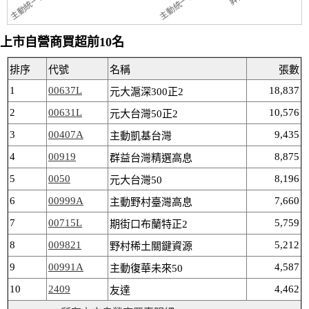
上市自營商買超前10名
排序
代號
名稱
張數
1
00637L
18,837
元大滬深300正2
2
00631L
10,576
元大台灣50正2
3
00407A
9,435
主動凱基台灣
4
00919
8,875
群益台灣精選高息
5
0050
8,196
元大台灣50
6
00999A
7,660
主動野村臺灣高息
7
00715L
5,759
期街口布蘭特正2
8
009821
5,212
野村稀土關鍵資源
9
00991A
4,587
主動復華未來50
10
2409
4,462
友達