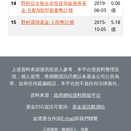
14
野村亞太複合非投資等級債券基
2019-
0.06
金-月配N類型新臺幣計價
06-03
億
15
野村環球基金-人民幣計價
2015-
5.18
10-05
億
上述資料來源僅供投資人參考，本平台僅資料整理呈
現，個人使用，惟相關資訊仍應以各基金公司公告為
準。如有任何疏漏錯誤，本平台恕不負任何法律責任。
資料來源：
政府網站資料開放平台
基金ESG資訊可查詢：
基金資訊觀測站
如需要合作請
E-mail
與我們聯繫
工商服務：
離婚證人
、
情趣