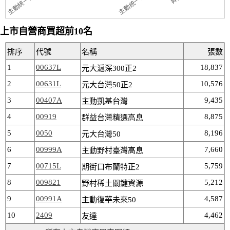
上市自營商買超前10名
排序
代號
名稱
張數
1
00637L
18,837
元大滬深300正2
2
00631L
10,576
元大台灣50正2
3
00407A
9,435
主動凱基台灣
4
00919
8,875
群益台灣精選高息
5
0050
8,196
元大台灣50
6
00999A
7,660
主動野村臺灣高息
7
00715L
5,759
期街口布蘭特正2
8
009821
5,212
野村稀土關鍵資源
9
00991A
4,587
主動復華未來50
10
2409
4,462
友達