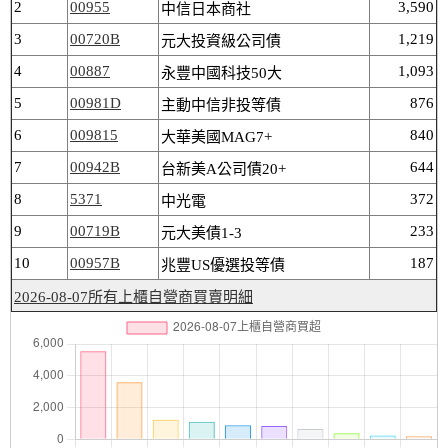
2
00955
3,590
中信日本商社
3
00720B
1,219
元大投資級公司債
4
00887
1,093
永豐中國科技50大
5
00981D
876
主動中信非投等債
6
009815
840
大華美國MAG7+
7
00942B
644
台新美A公司債20+
8
5371
372
中光電
9
00719B
233
元大美債1-3
10
00957B
187
兆豐US優選投等債
2026-08-07所有上櫃自營商買賣明細