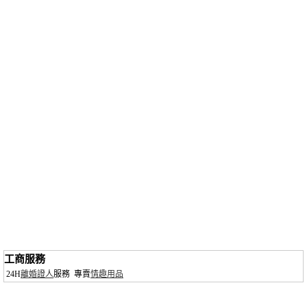
工商服務
24H
離婚證人
服務
專賣
情趣用品