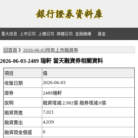
重大訊息
上市公司
上櫃公司
興櫃公司
金融機構
基金
回首頁
》
2026-06-03所有上市融資券
2026-06-03-2489 瑞軒 當天融資券相關資料
項目
值
2026-06-03
收盤日期
證券
2489瑞軒
說明
融資增減:2,982張 融券增減:0張
7,021
融資買進
4,039
融資賣出
0
融資現金償還