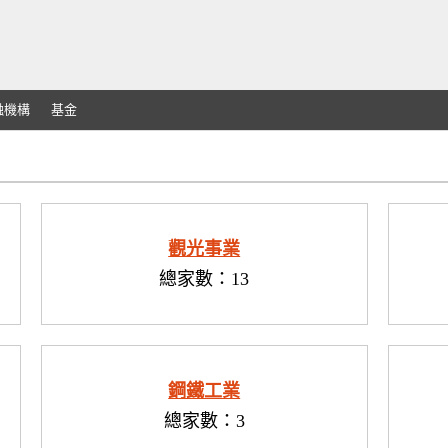
融機構
基金
觀光事業
總家數：13
鋼鐵工業
總家數：3