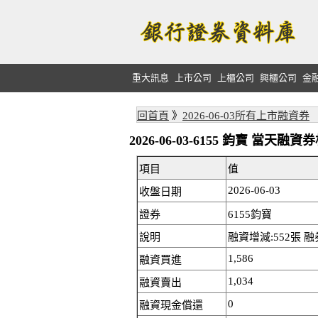
重大訊息
上市公司
上櫃公司
興櫃公司
金
回首頁
》
2026-06-03所有上市融資券
2026-06-03-6155 鈞寶 當天融
項目
值
2026-06-03
收盤日期
證券
6155鈞寶
說明
融資增減:552張 融
1,586
融資買進
1,034
融資賣出
0
融資現金償還