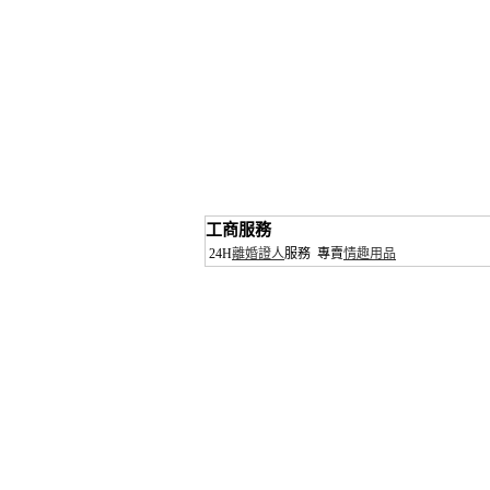
工商服務
24H
離婚證人
服務
專賣
情趣用品