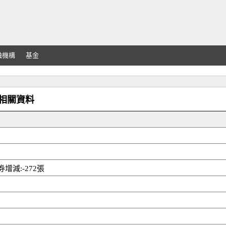
融機構
基金
資券相關資料
券增減:-272張