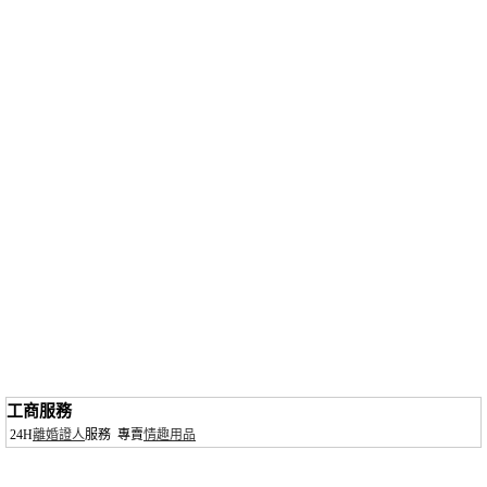
工商服務
24H
離婚證人
服務
專賣
情趣用品