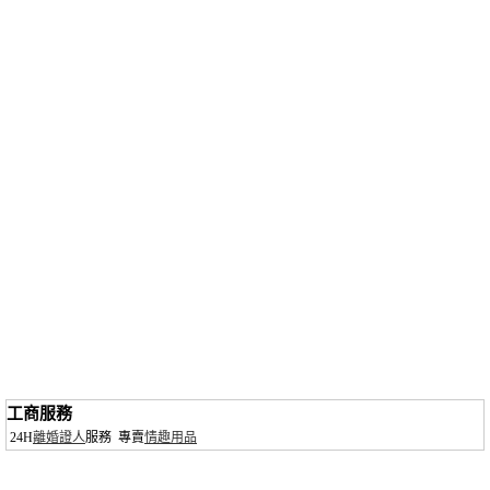
工商服務
24H
離婚證人
服務
專賣
情趣用品