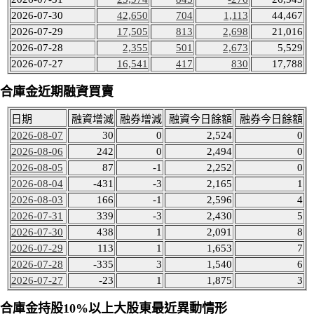
2026-07-30
42,650
704
1,113
44,467
2026-07-29
17,505
813
2,698
21,016
2026-07-28
2,355
501
2,673
5,529
2026-07-27
16,541
417
830
17,788
合庫金近期融資買賣
日期
融資增減
融券增減
融資今日餘額
融券今日餘額
2026-08-07
30
0
2,524
0
2026-08-06
242
0
2,494
0
2026-08-05
87
-1
2,252
0
2026-08-04
-431
-3
2,165
1
2026-08-03
166
-1
2,596
4
2026-07-31
339
-3
2,430
5
2026-07-30
438
1
2,091
8
2026-07-29
113
1
1,653
7
2026-07-28
-335
3
1,540
6
2026-07-27
-23
1
1,875
3
合庫金持股10%以上大股東最近異動情形