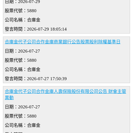
日期：2026-07-29
股票代號：5880
公司名稱：合庫金
發言時間：2026-07-29 18:05:14
合庫金代子公司合作金庫商業銀行公告股票股利除權基準日
日期：2026-07-27
股票代號：5880
公司名稱：合庫金
發言時間：2026-07-27 17:50:39
合庫金代子公司合作金庫人壽保險股份有限公司公告 財會主管
異動
日期：2026-07-27
股票代號：5880
公司名稱：合庫金