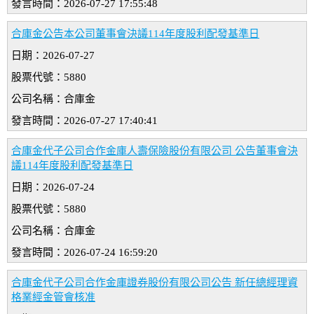
發言時間：2026-07-27 17:55:48
合庫金公告本公司董事會決議114年度股利配發基準日
日期：2026-07-27
股票代號：5880
公司名稱：合庫金
發言時間：2026-07-27 17:40:41
合庫金代子公司合作金庫人壽保險股份有限公司 公告董事會決
議114年度股利配發基準日
日期：2026-07-24
股票代號：5880
公司名稱：合庫金
發言時間：2026-07-24 16:59:20
合庫金代子公司合作金庫證券股份有限公司公告 新任總經理資
格業經金管會核准