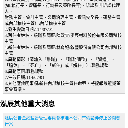
(如:執行長、營運長、行銷長及策略長等)、訴訟及非訴訟代理
人、
財務主管、會計主管、公司治理主管、資訊安全長、研發主管
或內部稽核主管）:內部稽核主管
2.發生變動日期:114/07/01
3.舊任者姓名、級職及簡歷:陳啟棠/泓辰材料股份有限公司稽核
主管
4.新任者姓名、級職及簡歷:林育妃/敘豐股份有限公司內部稽核
主管
5.異動情形（請輸入「辭職」、「職務調整」、「資遣」、
「退休」、「死亡」、「新任」或「解任」）:職務調整
6.異動原因:職務調整
7.生效日期:114/07/01
8.其他應敘明事項:新任內部稽核主管任命案，將提報最近期董
事會審議。
泓辰其他重大消息
泓辰公告金融監督管理委員會核准本公司有價證券停止公開發
行案