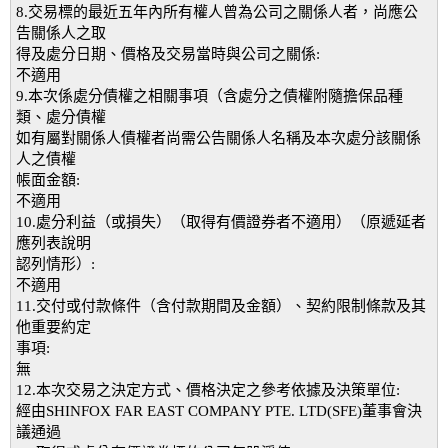
8.交易標的最近五年內所有權人曾為公司之關係人者，尚應公
告關係人之取
得及處分日期、價格及交易當時與公司之關係:
不適用
9.本次係處分債權之相關事項（含處分之債權附隨擔保品種
類、處分債權
如有屬對關係人債權者尚需公告關係人名稱及本次處分該關係
人之債權
帳面金額:
不適用
10.處分利益（或損失）（取得有價證券者不適用）（原遞延者
應列表說明
認列情形）:
不適用
11.交付或付款條件（含付款期間及金額）、契約限制條款及其
他重要約定
事項:
無
12.本次交易之決定方式、價格決定之參考依據及決策單位:
經由SHINFOX FAR EAST COMPANY PTE. LTD(SFE)董事會決
議通過