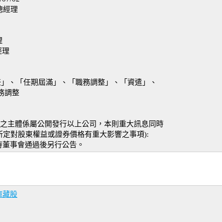
總經理
理
經理
任」、「任期屆滿」、「職務調整」、「資遣」、
務調整
決議之主體係屬公開發行以上公司，本則重大訊息同時
所定對股東權益或證券價格有重大影響之事項):
待董事會通過後另行公告。
庫藏股