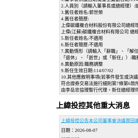
2.人員別（請輸入董事長或總經理）:
3.舊任者姓名:郭世榮
4.舊任者簡歷:
上偉碳纖複合材料股份有限公司總經
上偉(江蘇)碳纖複合材料有限公司 總
5.新任者姓名:不適用
6.新任者簡歷:不適用
7.異動情形（請輸入「辭職」、「解
「退休」、「逝世」或「新任」）:職
8.異動原因:職務調整
9.新任生效日期:114/07/02
10.其他應敘明事項(若事件發生或
符合證券交易法施行細則第7條第6款
由李岳忠協理暫行代理，新任總經理
上緯投控其他重大消息
上緯投控公告本公司董事會決議買回
日期：2026-08-07