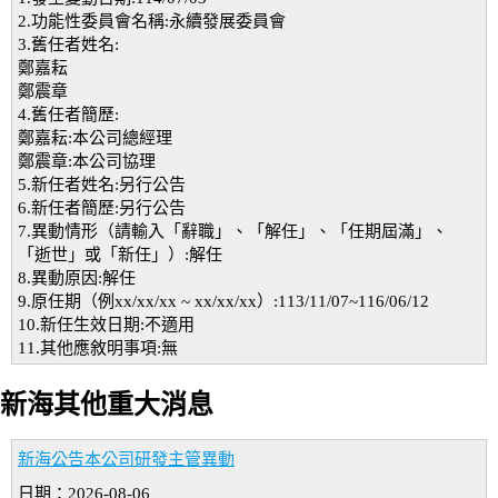
2.功能性委員會名稱:永續發展委員會
3.舊任者姓名:
鄭嘉耘
鄭震章
4.舊任者簡歷:
鄭嘉耘:本公司總經理
鄭震章:本公司協理
5.新任者姓名:另行公告
6.新任者簡歷:另行公告
7.異動情形（請輸入「辭職」、「解任」、「任期屆滿」、
「逝世」或「新任」）:解任
8.異動原因:解任
9.原任期（例xx/xx/xx ~ xx/xx/xx）:113/11/07~116/06/12
10.新任生效日期:不適用
11.其他應敘明事項:無
新海其他重大消息
新海公告本公司研發主管異動
日期：2026-08-06