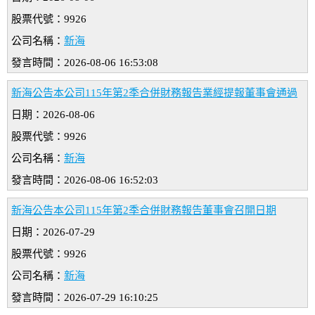
股票代號：9926
公司名稱：
新海
發言時間：2026-08-06 16:53:08
新海公告本公司115年第2季合併財務報告業經提報董事會通過
日期：2026-08-06
股票代號：9926
公司名稱：
新海
發言時間：2026-08-06 16:52:03
新海公告本公司115年第2季合併財務報告董事會召開日期
日期：2026-07-29
股票代號：9926
公司名稱：
新海
發言時間：2026-07-29 16:10:25