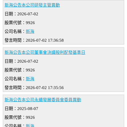
新海公告本公司研發主管異動
日期：2026-07-02
股票代號：9926
公司名稱：
新海
發言時間：2026-07-02 17:36:58
新海公告本公司董事會決議股利配發基準日
日期：2026-07-02
股票代號：9926
公司名稱：
新海
發言時間：2026-07-02 17:35:56
新海公告本公司永續發展委員會委員異動
日期：2025-08-07
股票代號：9926
公司名稱：
新海