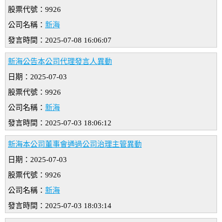
股票代號：9926
公司名稱：
新海
發言時間：2025-07-08 16:06:07
新海公告本公司代理發言人異動
日期：2025-07-03
股票代號：9926
公司名稱：
新海
發言時間：2025-07-03 18:06:12
新海本公司董事會通過公司治理主管異動
日期：2025-07-03
股票代號：9926
公司名稱：
新海
發言時間：2025-07-03 18:03:14