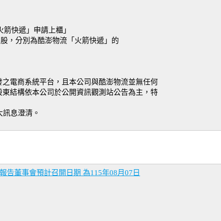
「火箭快遞」申請上櫃」
檔個股，分別為酷澎物流「火箭快遞」的
發之電商系統平台，且本公司與酷澎物流並無任何
股東結構依本公司於公開資訊觀測站公告為主，特
大訊息澄清。
告董事會預計召開日期 為115年08月07日