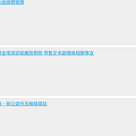
02版媒體報導
現金增資認股繳款期間 暨暫定承銷價格相關事宜
稱、辦公處所及聯絡電話