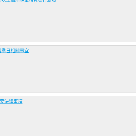
初次上櫃前現金增資發行新股
基準日相關事宜
重要決議事項