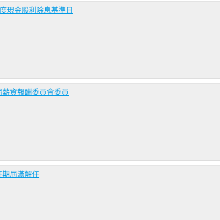
年度現金股利除息基準日
屆薪資報酬委員會委員
任期屆滿解任