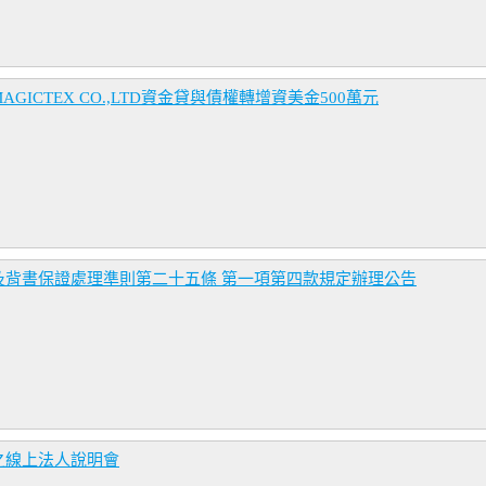
CTEX CO.,LTD資金貸與債權轉增資美金500萬元
及背書保證處理準則第二十五條 第一項第四款規定辦理公告
之線上法人說明會