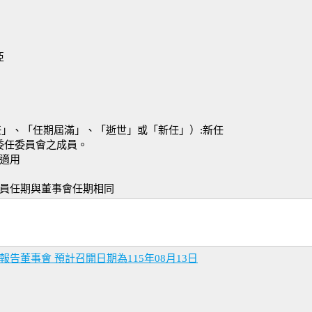
亞
任」、「任期屆滿」、「逝世」或「新任」）:新任
並委任委員會之成員。
:不適用
委員任期與董事會任期相同
告董事會 預計召開日期為115年08月13日