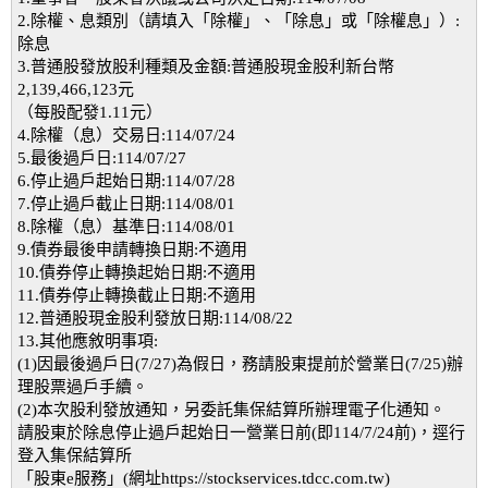
2.除權、息類別（請填入「除權」、「除息」或「除權息」）:
除息
3.普通股發放股利種類及金額:普通股現金股利新台幣
2,139,466,123元
（每股配發1.11元）
4.除權（息）交易日:114/07/24
5.最後過戶日:114/07/27
6.停止過戶起始日期:114/07/28
7.停止過戶截止日期:114/08/01
8.除權（息）基準日:114/08/01
9.債券最後申請轉換日期:不適用
10.債券停止轉換起始日期:不適用
11.債券停止轉換截止日期:不適用
12.普通股現金股利發放日期:114/08/22
13.其他應敘明事項:
(1)因最後過戶日(7/27)為假日，務請股東提前於營業日(7/25)辦
理股票過戶手續。
(2)本次股利發放通知，另委託集保結算所辦理電子化通知。
請股東於除息停止過戶起始日一營業日前(即114/7/24前)，逕行
登入集保結算所
「股東e服務」(網址https://stockservices.tdcc.com.tw)