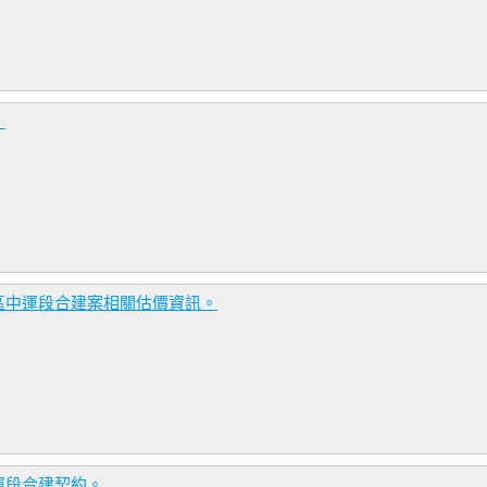
。
區中運段合建案相關估價資訊。
運段合建契約。