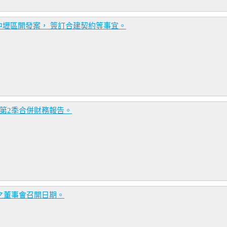
壢區開發案， 簽訂合建契約等事宜。
年第2季合併財務報告。
告之董事會召開日期。