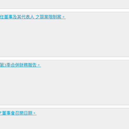
新任董事及其代表人 之競業限制案。
年第3季合併財務報告。
告之董事會召開日期。