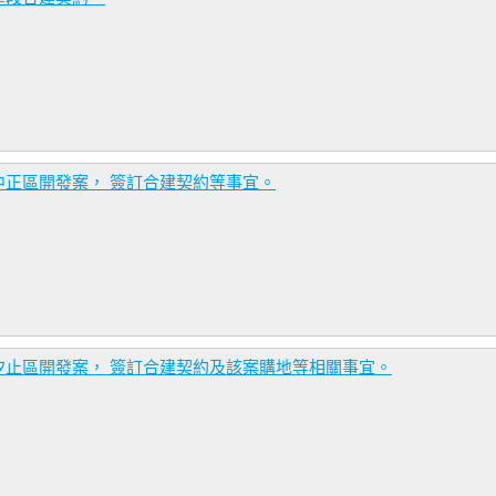
正區開發案， 簽訂合建契約等事宜。
汐止區開發案， 簽訂合建契約及該案購地等相關事宜。