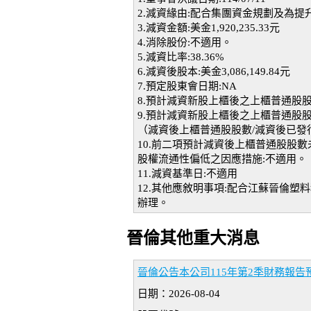
2.減資緣由:配合集團資金規劃及為
3.減資金額:美金1,920,235.33元
4.消除股份:不適用。
5.減資比率:38.36%
6.減資後股本:美金3,086,149.84元
7.預定股東會日期:NA
8.預計減資新股上櫃後之上櫃普通股股
9.預計減資新股上櫃後之上櫃普通股
（減資後上櫃普通股股數/減資後已發行
10.前二項預計減資後上櫃普通股股數
股權流通性偏低之因應措施:不適用。
11.減資基準日:不適用
12.其他應敘明事項:配合江蘇晉倫塑料科
辦理。
晉倫其他重大消息
晉倫公告本公司115年第2季財務報
日期：2026-08-04