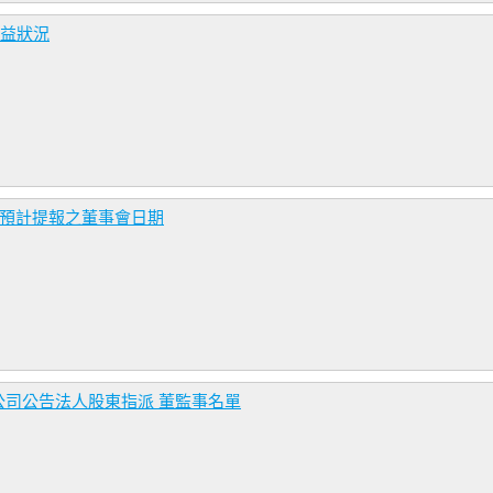
損益狀況
訊預計提報之董事會日期
司公告法人股東指派 董監事名單