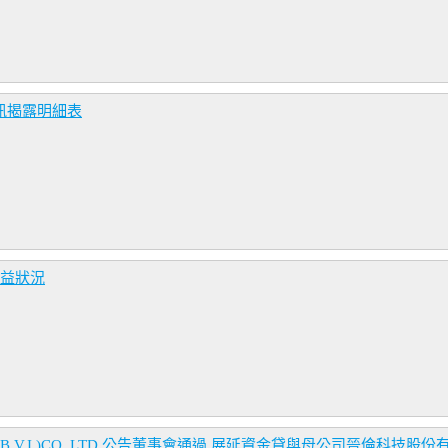
訊揭露明細表
損益狀況
Y(B.V.I.)CO.,LTD.公告董事會通過 展延資金貸與母公司晉倫科