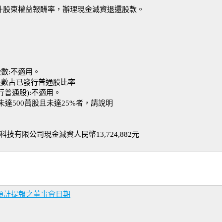
提升股東權益報酬率，辦理現金減資退還股款。
數:不適用。
股數占已發行普通股比率
普通股):不適用。
未達500萬股且未達25%者，請說明
技有限公司現金減資人民幣13,724,882元
告預計提報之董事會日期