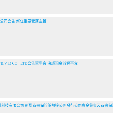
限公司公告 新任重要營運主管
B.V.I.) CO., LTD公告董事會 決議現金減資事宜
科技有限公司 新增背書保證餘額達公開發行公司資金貸與及背書保證 