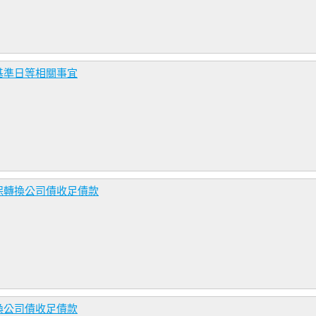
基準日等相關事宜
保轉換公司債收足債款
換公司債收足債款