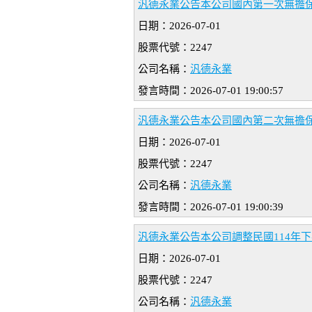
汎德永業公告本公司國內第一次無擔
日期：2026-07-01
股票代號：2247
公司名稱：
汎德永業
發言時間：2026-07-01 19:00:57
汎德永業公告本公司國內第二次無擔
日期：2026-07-01
股票代號：2247
公司名稱：
汎德永業
發言時間：2026-07-01 19:00:39
汎德永業公告本公司調整民國114年
日期：2026-07-01
股票代號：2247
公司名稱：
汎德永業