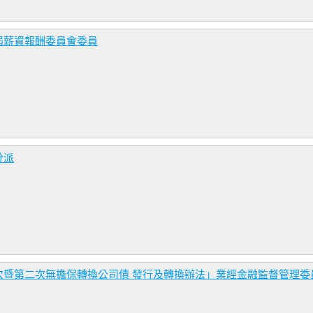
屆薪資報酬委員會委員
分派
次暨第二次無擔保轉換公司債 發行及轉換辦法」業經金融監督管理委