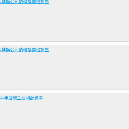
保轉換公司債轉換價格調整
保轉換公司債轉換價格調整
下半年度現金股利配息率