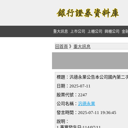
重大訊息
上市公司
上櫃公司
興櫃公司
金
回首頁
》
重大訊息
標題：汎德永業公告本公司國內第二
日期：2025-07-11
股票代號：2247
公司名稱：
汎德永業
發言時間：2025-07-11 19:36:45
說明：
1.事實發生日:114/07/11