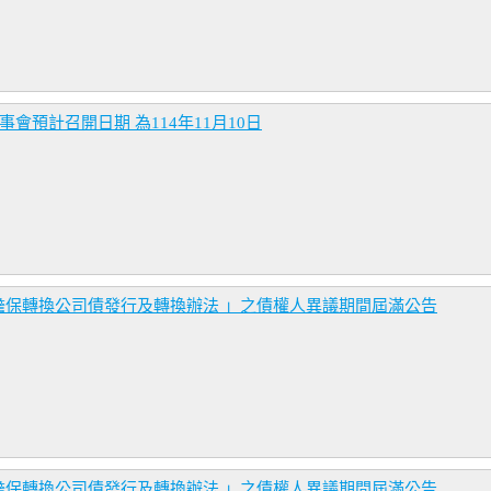
會預計召開日期 為114年11月10日
擔保轉換公司債發行及轉換辦法 」之債權人異議期間屆滿公告
擔保轉換公司債發行及轉換辦法 」之債權人異議期間屆滿公告