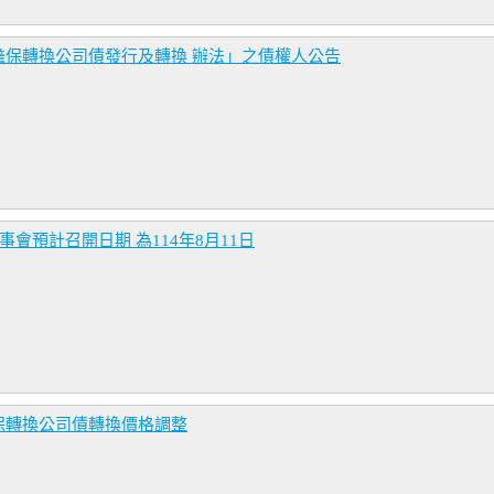
擔保轉換公司債發行及轉換 辦法」之債權人公告
會預計召開日期 為114年8月11日
保轉換公司債轉換價格調整