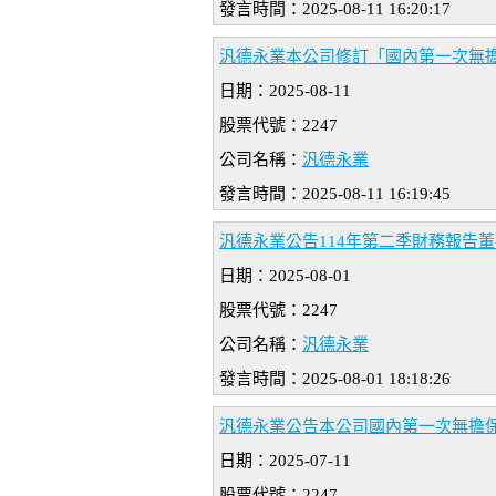
發言時間：2025-08-11 16:20:17
汎德永業本公司修訂「國內第一次無
日期：2025-08-11
股票代號：2247
公司名稱：
汎德永業
發言時間：2025-08-11 16:19:45
汎德永業公告114年第二季財務報告董事
日期：2025-08-01
股票代號：2247
公司名稱：
汎德永業
發言時間：2025-08-01 18:18:26
汎德永業公告本公司國內第一次無擔
日期：2025-07-11
股票代號：2247