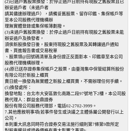
(2)已過戶舊股票換發：於停止過戶日前持有現股之舊股票且已
辦妥過戶者（未過戶者
請其儘速辦理過戶），請備妥舊股票、留存印鑑、集保帳戶等
至本公司股務代理機構辦
理無實體登錄或集保帳簿劃撥。
(3)未過戶舊股票換發：於停止過戶日前持有現股之舊股票未能
辦妥過戶及換發者，
須俟新股換發日後，股東持現股之舊股票及其轉讓過戶通知
書、買進報告書或交易稅單
、股票領@回號碼清單及身份證正反面影本、印鑑章至本公司
股務代理機構辦理。
(4)原已送存證券集保帳戶之股票，由臺灣集中保管結算所股份
有限公司於新股上櫃買
賣日統一換發為無實體之新股上櫃買賣，不需辦理任何手續。
(5)換發處所：
換發地點：台北市大安區敦化南路二段97號地下2樓，本公司股
務代理人：群益金鼎證券
股份有限公司股務代理部，電話02-2702-3999。
7.其他應敘明事項(若事件發生或決議之主體係屬公開發行以上
公司，
本則重大訊息同時符合證券交易法施行細則第7條第9款所定
對股東權益或證券價格有重大影響之事項):