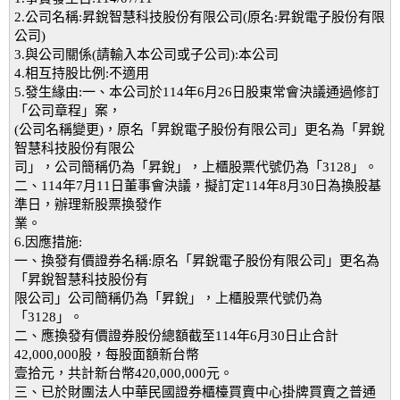
2.公司名稱:昇銳智慧科技股份有限公司(原名:昇銳電子股份有限
公司)
3.與公司關係(請輸入本公司或子公司):本公司
4.相互持股比例:不適用
5.發生緣由:一、本公司於114年6月26日股東常會決議通過修訂
「公司章程」案，
(公司名稱變更)，原名「昇銳電子股份有限公司」更名為「昇銳
智慧科技股份有限公
司」，公司簡稱仍為「昇銳」，上櫃股票代號仍為「3128」。
二、114年7月11日董事會決議，擬訂定114年8月30日為換股基
準日，辦理新股票換發作
業。
6.因應措施:
一、換發有價證券名稱:原名「昇銳電子股份有限公司」更名為
「昇銳智慧科技股份有
限公司」公司簡稱仍為「昇銳」，上櫃股票代號仍為
「3128」。
二、應換發有價證券股份總額截至114年6月30日止合計
42,000,000股，每股面額新台幣
壹拾元，共計新台幣420,000,000元。
三、已於財團法人中華民國證券櫃檯買賣中心掛牌買賣之普通