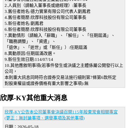
2.人員別（請輸入董事長或總經理）:董事長
3.舊任者姓名:德力實業有限公司代表人劉鳳君
4.舊任者簡歷:欣厚科技股份有限公司董事長
5.新任者姓名:劉鳳君
6.新任者簡歷:欣厚科技股份有限公司董事長
7.異動情形（請輸入「辭職」、「解任」、「任期屆滿」、
「職務調整」、「資遣」、
「退休」、「逝世」或「新任」）:任期屆滿
8.異動原因:任期屆滿改選。
9.新任生效日期:114/07/14
10.其他應敘明事項(若事件發生或決議之主體係屬公開發行以上
公司，
本則重大訊息同時符合證券交易法施行細則第7條第6款所定
對股東權益或證券價格有重大影響之事項):無
欣厚-KY其他重大消息
欣厚-KY公告本公司董事會決議召開115年股東常會相關事宜
(更正：無討論事項、選舉事項及其他事項)
日期：2026-05-18