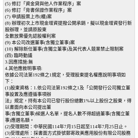
(5) 修訂「資金貸與他人作業程序」案
(6) 修訂「背書保證作業程序」案
(7) 申請股票上市(櫃)案
(8) 辦理初次上市現金增資提撥公開承銷，擬以現金增資發行新
股辦理，並請原股東
全數放棄優先認股權利案
(9) 本公司改選董事(含獨立董事)案
(10) 解除新任董事(含獨立董事)及其代表人競業禁止限制案
(四) 臨時動議
3.因應措施:無
4.其他應敘明事項:
依據公司法第192條之1規定，受理股東提名權應說明事項如
下：
(1)股東資格：1.依公司法第192條之1及「公開發行公司獨立董
事設置及應遵循事項辦
法」規定，持有本公司已發行股份總數1%以上股份之股東，得
以書面向本公司提出董
事(含獨立董事)候選人名單，提名人數不得超過董事(含獨立董
事)應選名額。
(2)受理期間：中華民國114年7月15日起至114年7月25日止。
(3)受理處所：採書面方式掛號郵寄政美應用股份有限公司股務