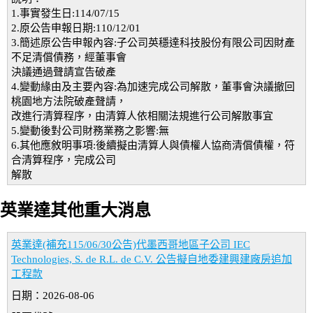
1.事實發生日:114/07/15
2.原公告申報日期:110/12/01
3.簡述原公告申報內容:子公司英穩達科技股份有限公司因財產
不足清償債務，經董事會
決議通過聲請宣告破產
4.變動緣由及主要內容:為加速完成公司解散，董事會決議撤回
桃園地方法院破產聲請，
改進行清算程序，由清算人依相關法規進行公司解散事宜
5.變動後對公司財務業務之影響:無
6.其他應敘明事項:後續擬由清算人與債權人協商清償債權，符
合清算程序，完成公司
解散
英業達其他重大消息
英業達(補充115/06/30公告)代墨西哥地區子公司 IEC
Technologies, S. de R.L. de C.V. 公告擬自地委建興建廠房追加
工程款
日期：2026-08-06