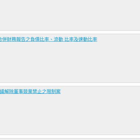
結合併財務報告之負債比率、流動 比率及速動比率
決議解除董事競業禁止之限制案