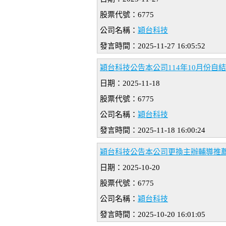
股票代號：6775
公司名稱：
穎台科技
發言時間：2025-11-27 16:05:52
穎台科技公告本公司114年10月份自
日期：2025-11-18
股票代號：6775
公司名稱：
穎台科技
發言時間：2025-11-18 16:00:24
穎台科技公告本公司更換主辦輔導推
日期：2025-10-20
股票代號：6775
公司名稱：
穎台科技
發言時間：2025-10-20 16:01:05