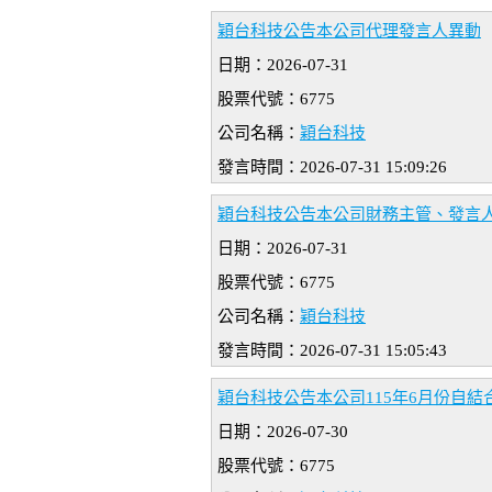
穎台科技公告本公司代理發言人異動
日期：2026-07-31
股票代號：6775
公司名稱：
穎台科技
發言時間：2026-07-31 15:09:26
穎台科技公告本公司財務主管、發言
日期：2026-07-31
股票代號：6775
公司名稱：
穎台科技
發言時間：2026-07-31 15:05:43
穎台科技公告本公司115年6月份自
日期：2026-07-30
股票代號：6775