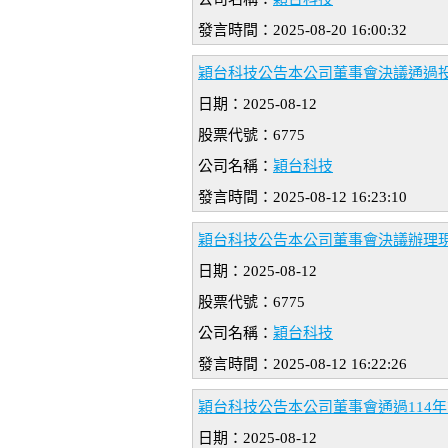
發言時間：2025-08-20 16:00:32
穎台科技公告本公司董事會決議通過
日期：2025-08-12
股票代號：6775
公司名稱：
穎台科技
發言時間：2025-08-12 16:23:10
穎台科技公告本公司董事會決議辦理
日期：2025-08-12
股票代號：6775
公司名稱：
穎台科技
發言時間：2025-08-12 16:22:26
穎台科技公告本公司董事會通過114
日期：2025-08-12