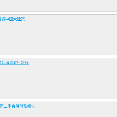
投資中國大陸案
現金增資發行新股
年第二季合併財務報告