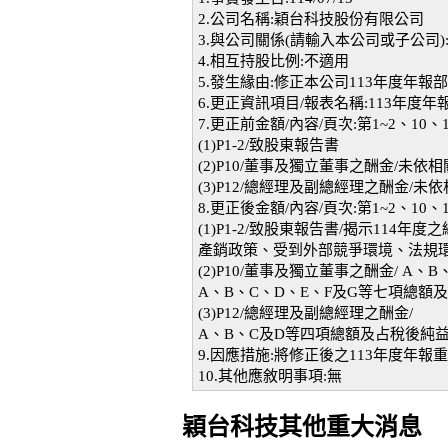
2.公司名稱:穎台科技股份有限公司
3.與公司關係(請輸入本公司或子公司)
4.相互持股比例:不適用
5.發生緣由:修正本公司113年度年報
6.更正資訊項目/報表名稱:113年度年
7.更正前金額/內容/頁次:第1~2、10、
(1)P1-2/致股東報告書
(2)P10/董事及獨立董事之酬金/未
(3)P12/總經理及副總經理之酬金/
8.更正後金額/內容/頁次:第1~2、10、
(1)P1-2/致股東報告書/揭示11
產銷政策、受到外部競爭環境、法規
(2)P10/董事及獨立董事之酬金/ 
A、B、C、D、E、F及G等七項總額
(3)P12/總經理及副總經理之酬金/
A、B、C及D等四項總額及占稅後純
9.因應措施:將修正後之113年度年
10.其他應敘明事項:無
穎台科技其他重大消息