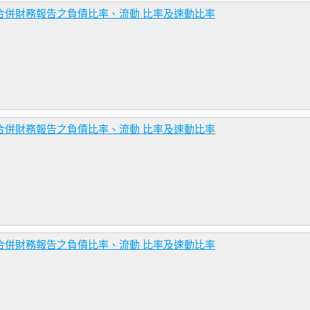
結合併財務報告之負債比率、流動 比率及速動比率
結合併財務報告之負債比率、流動 比率及速動比率
結合併財務報告之負債比率、流動 比率及速動比率