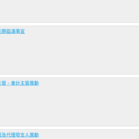
任期屆滿事宜
主管、會計主管異動
管及代理發言人異動