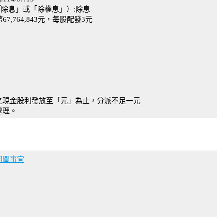
「除息」或「除權息」）:除息
7,764,843元，每股配發3元
之現金股利發放至「元」為止，分派不足一元
處理。
相關事宜