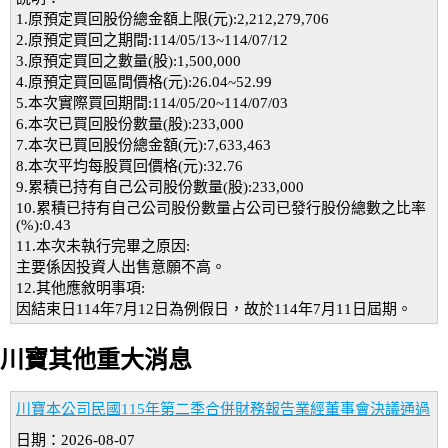
1.原預定買回股份總金額上限(元):2,212,279,706
2.原預定買回之期間:114/05/13~114/07/12
3.原預定買回之數量(股):1,500,000
4.原預定買回區間價格(元):26.04~52.99
5.本次實際買回期間:114/05/20~114/07/03
6.本次已買回股份數量(股):233,000
7.本次已買回股份總金額(元):7,633,463
8.本次平均每股買回價格(元):32.76
9.累積已持有自己公司股份數量(股):233,000
10.累積已持有自己公司股份數量占公司已發行股份總數之比率
(%):0.43
11.本次未執行完畢之原因:
主要係因投資人出售意願不高。
12.其他應敘明事項:
因結束日114年7月12日為例假日，故於114年7月11日屆期。
川寶其他重大消息
川寶本公司民國115年第二季合併財務報告業經董事會決議通過
日期：2026-08-07