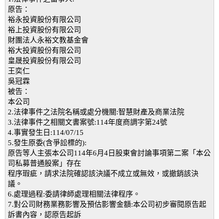
原告：
裕永投資股份有限公司
裕上投資股份有限公司
財團法人永裕文教基金會
裕大投資股份有限公司
皇晟投資股份有限公司
王奕仁
吳冠霖
被告：
本公司
2.法律事件之法院名稱或處分機關:智慧財產及商業法院
3.法律事件之相關文書案號:114年度商調字第24號
4.事實發生日:114/07/15
5.發生原委(含爭訟標的):
原告等人主張本公司114年6月4日股東會討論事項第二案「本公
司私募普通股案」存在
程序瑕疵，請求法院確認該決議不成立或無效，或撤銷該決
議。
6.處理過程:委請律師處理相關法律程序。
7.對公司財務業務影響及預估影響金額:本公司初步審閱原告起
訴書內容，認原告起訴