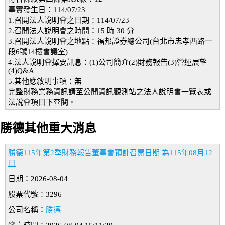
事實發生日：114/07/23
1.召開法人說明會之日期：114/07/23
2.召開法人說明會之時間：15 時 30 分
3.召開法人說明會之地點：福邦證券總公司(台北市忠孝西路一
段6號14樓會議室)
4.法人說明會擇要訊息：(1)公司簡介(2)財務報告(3)營運展望
(4)Q&A
5.其他應敘明事項：無
完整財務業務資訊請至公開資訊觀測站之法人說明會一覽表或
法說會項目下查閱。
勝德其他重大消息
勝德115年第2季財務報告董事會預計召開日期 為115年08月12
日
日期：2026-08-04
股票代號：3296
公司名稱：
勝德