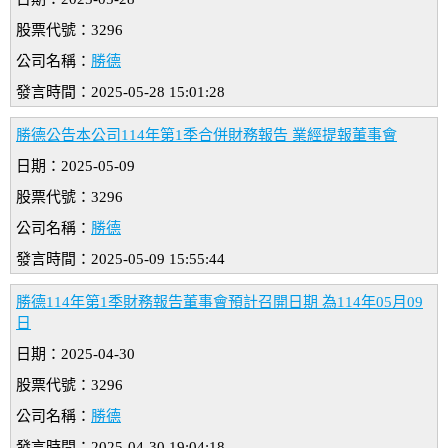
股票代號：3296
公司名稱：
勝德
發言時間：2025-05-28 15:01:28
勝德公告本公司114年第1季合併財務報告 業經提報董事會
日期：2025-05-09
股票代號：3296
公司名稱：
勝德
發言時間：2025-05-09 15:55:44
勝德114年第1季財務報告董事會預計召開日期 為114年05月09
日
日期：2025-04-30
股票代號：3296
公司名稱：
勝德
發言時間：2025-04-30 19:04:18