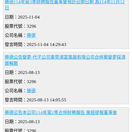
勝德114年第3季財務報告董事會預計召開日期 為114年11月12
日
日期：2025-11-04
股票代號：3296
公司名稱：
勝德
發言時間：2025-11-04 14:29:43
勝德公告變更-代子公司東莞鴻富電器有限公司合併案變更採清
算解散
日期：2025-08-13
股票代號：3296
公司名稱：
勝德
發言時間：2025-08-13 14:05:55
勝德公告本公司114年第2季合併財務報告 業經提報董事會
日期：2025-08-13
股票代號：3296