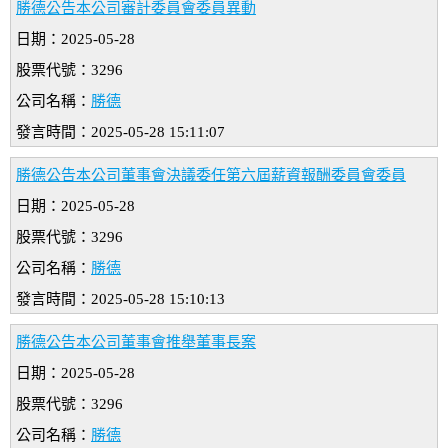
勝德公告本公司審計委員會委員異動
日期：2025-05-28
股票代號：3296
公司名稱：
勝德
發言時間：2025-05-28 15:11:07
勝德公告本公司董事會決議委任第六屆薪資報酬委員會委員
日期：2025-05-28
股票代號：3296
公司名稱：
勝德
發言時間：2025-05-28 15:10:13
勝德公告本公司董事會推舉董事長案
日期：2025-05-28
股票代號：3296
公司名稱：
勝德