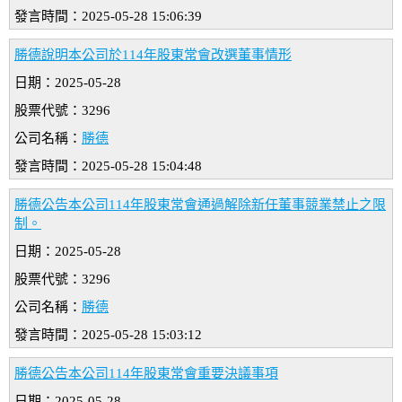
發言時間：2025-05-28 15:06:39
勝德說明本公司於114年股東常會改選董事情形
日期：2025-05-28
股票代號：3296
公司名稱：
勝德
發言時間：2025-05-28 15:04:48
勝德公告本公司114年股東常會通過解除新任董事競業禁止之限
制。
日期：2025-05-28
股票代號：3296
公司名稱：
勝德
發言時間：2025-05-28 15:03:12
勝德公告本公司114年股東常會重要決議事項
日期：2025-05-28