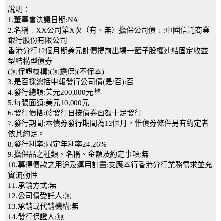
說明：
1.董事會決議日期:NA
2.名稱﹝XX公司第X次（有、無）擔保公司債﹞:中國信託商業
銀行股份有限公司
香港分行12個月期美元計價提前出場一籃子股權連結固定收益
型結構型債券
(無保證機構)(無擔保)(不保本)
3.是否採總括申報發行公司債(是/否):否
4.發行總額:美元200,000元整
5.每張面額:美元10,000元
6.發行價格:於發行日按債券面額十足發行
7.發行期間:本債券發行期間為12個月，惟債券條件另有約定者
依其約定。
8.發行利率:固定年利率24.26%
9.擔保品之種類、名稱、金額及約定事項:無
10.募得價款之用途及運用計畫:支應本行香港分行業務需求並充
實流動性
11.承銷方式:無
12.公司債受託人:無
13.承銷或代銷機構:無
14.發行保證人:無