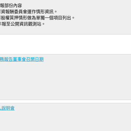
年報部份內容
6頁薪資報酬委員會運作情形資訊。
6頁將股權質押情形做為單獨一個項目列出。
版年報至公開資訊觀測站。
財務報告董事會召開日期
人說明會