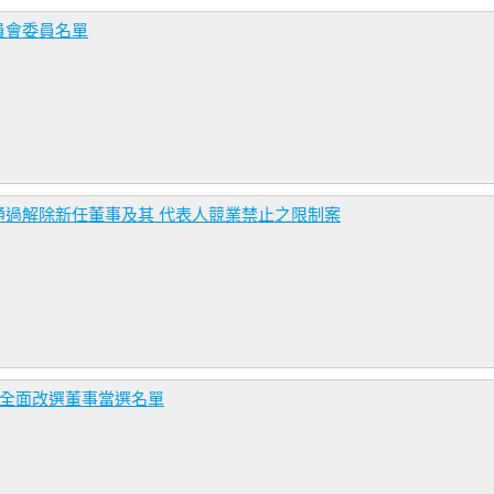
員會委員名單
通過解除新任董事及其 代表人競業禁止之限制案
會全面改選董事當選名單