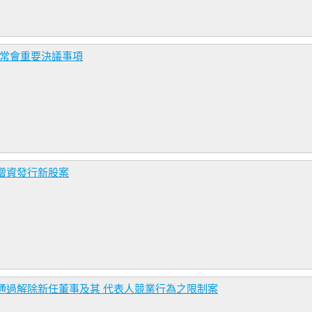
東常會重要決議事項
增資發行新股案
通過解除新任董事及其 代表人競業行為之限制案