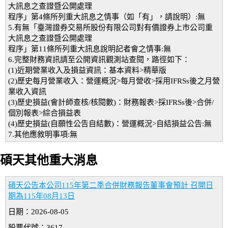
大訊息之查證暨公開處理
程序」第4條所列重大訊息之情事（如「有」，請說明）:無
5.有無「臺灣證券交易所股份有限公司對有價證券上市公司重
大訊息之查證暨公開處理
程序」第11條所列重大訊息說明記者會之情事:無
6.完整財務資訊請至公開資訊觀測站查閱，路徑如下：
(1)近期營業收入及損益資訊：基本資料>精華版
(2)歷史每月營業收入：營運概況>每月營收>採用IFRSs後之月營
業收入資訊
(3)歷史損益(會計師查核/核閱數)：財務報表>採IFRSs後>合併/
個別報表>綜合損益表
(4)歷史損益(自願性公告自結數)：營運概況>自結損益公告:無
7.其他應敘明事項:無
碩天其他重大消息
碩天公告本公司115年第二季合併財務報告董事會預計 召開日
期為115年08月13日
日期：2026-08-05
股票代號：3617