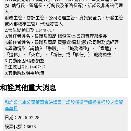
(如:執行長、營運長、行銷長及策略長等)、訴訟及非訴訟代理
人、
財務主管、會計主管、公司治理主管、資訊安全長、研發主管
或內部稽核主管）:代理發言人
2.發生變動日期:114/07/17
3.舊任者姓名、級職及簡歷:楊惇淳/本公司管理部課長
4.新任者姓名、級職及簡歷:黃慧嫦/雷科(股)公司財務處經理
5.異動情形（請輸入「辭職」、「職務調整」、「資遣」、
「退休」、「死亡」、「新任」或「解任」）:職務調整
6.異動原因:職務調整
7.生效日期:114/07/17
8.其他應敘明事項:無
和詮其他重大消息
和詮公告本公司董事會決議員工認股權憑證轉換普通股之增資
基準日
日期：2026-07-28
股票代號：6673