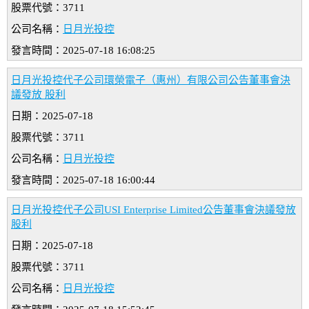
股票代號：3711
公司名稱：
日月光投控
發言時間：2025-07-18 16:08:25
日月光投控代子公司環榮電子（惠州）有限公司公告董事會決
議發放 股利
日期：2025-07-18
股票代號：3711
公司名稱：
日月光投控
發言時間：2025-07-18 16:00:44
日月光投控代子公司USI Enterprise Limited公告董事會決議發放
股利
日期：2025-07-18
股票代號：3711
公司名稱：
日月光投控