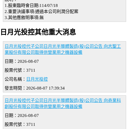
1.股東臨時會日期:114/07/18
2.重要決議事項:通過本公司利潤分配案
3.其他應敘明事項:無
日月光投控其他重大消息
日月光投控代子公司日月光半導體製造(股)公司公告 向志聖工
業股份有限公司取得供營業用之機器設備
日期：2026-08-07
股票代號：3711
公司名稱：
日月光投控
發言時間：2026-08-07 17:39:34
日月光投控代子公司日月光半導體製造(股)公司公告 向奇業科
創股份有限公司取得供營業用之機器設備
日期：2026-08-07
股票代號：3711