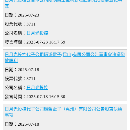
日月光投控公告本公司限制員工權利新股註銷完成變更登記事
宜
日期：2025-07-23
股票代號：3711
公司名稱：
日月光投控
發言時間：2025-07-23 16:17:59
日月光投控代子公司環鴻電子(昆山)有限公司公告董事會決議發
放股利
日期：2025-07-18
股票代號：3711
公司名稱：
日月光投控
發言時間：2025-07-18 16:15:30
日月光投控代子公司環榮電子（惠州）有限公司公告股東決議
事項
日期：2025-07-18