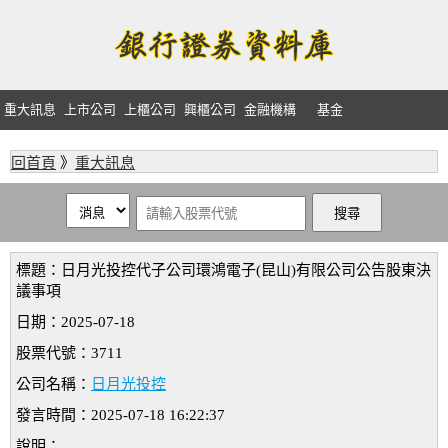
重大訊息
上市公司
上櫃公司
興櫃公司
金融機構
基金
回首頁
》
重大訊息
標題：日月光投控代子公司環鴻電子(昆山)有限公司公告股東決
議事項
日期：2025-07-18
股票代號：3711
公司名稱：
日月光投控
發言時間：2025-07-18 16:22:37
說明：