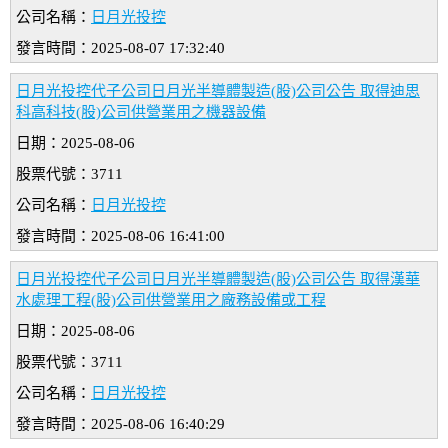
公司名稱：
日月光投控
發言時間：2025-08-07 17:32:40
日月光投控代子公司日月光半導體製造(股)公司公告 取得迪思
科高科技(股)公司供營業用之機器設備
日期：2025-08-06
股票代號：3711
公司名稱：
日月光投控
發言時間：2025-08-06 16:41:00
日月光投控代子公司日月光半導體製造(股)公司公告 取得漢華
水處理工程(股)公司供營業用之廠務設備或工程
日期：2025-08-06
股票代號：3711
公司名稱：
日月光投控
發言時間：2025-08-06 16:40:29