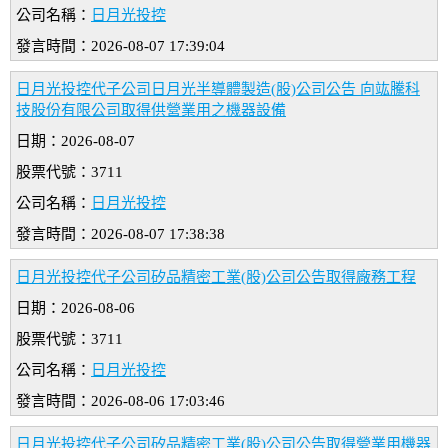
公司名稱：
日月光投控
發言時間：2026-08-07 17:39:04
日月光投控代子公司日月光半導體製造(股)公司公告 向竑騰科
技股份有限公司取得供營業用之機器設備
日期：2026-08-07
股票代號：3711
公司名稱：
日月光投控
發言時間：2026-08-07 17:38:38
日月光投控代子公司矽品精密工業(股)公司公告取得廠務工程
日期：2026-08-06
股票代號：3711
公司名稱：
日月光投控
發言時間：2026-08-06 17:03:46
日月光投控代子公司矽品精密工業(股)公司公告取得營業用機器